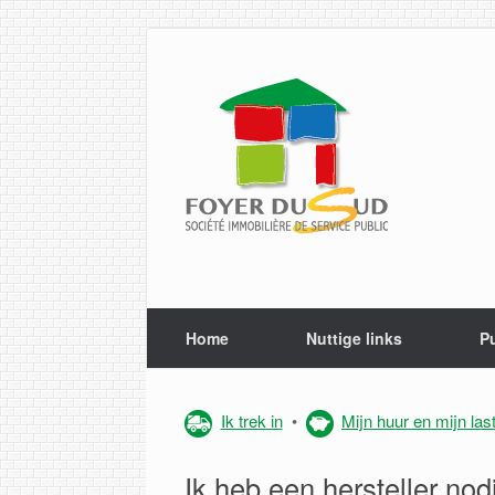
Spring
naar
de
inhoud
Home
Nuttige links
Pu
Ik trek in
•
Mijn huur en mijn las
Ik heb een hersteller nod