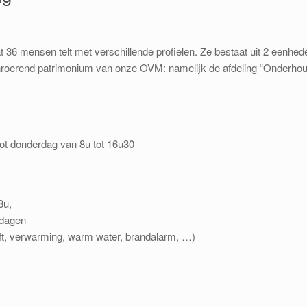
t 36 mensen telt met verschillende profielen. Ze bestaat uit 2 eenh
nroerend patrimonium van onze OVM: namelijk de afdeling “Onderhoud”
t donderdag van 8u tot 16u30
8u,
tdagen
ft, verwarming, warm water, brandalarm, …)