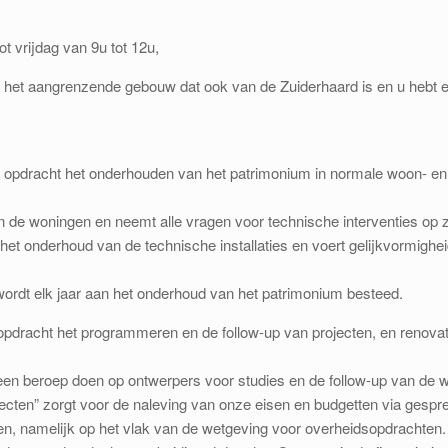
t vrijdag van 9u tot 12u,
n het aangrenzende gebouw dat ook van de Zuiderhaard is en u hebt e
s opdracht het onderhouden van het patrimonium in normale woon- e
van de woningen en neemt alle vragen voor technische interventies op z
rt het onderhoud van de technische installaties en voert gelijkvormig
rdt elk jaar aan het onderhoud van het patrimonium besteed.
opdracht het programmeren en de follow-up van projecten, en renovat
n beroep doen op ontwerpers voor studies en de follow-up van de 
jecten” zorgt voor de naleving van onze eisen en budgetten via gespr
n, namelijk op het vlak van de wetgeving voor overheidsopdrachten.