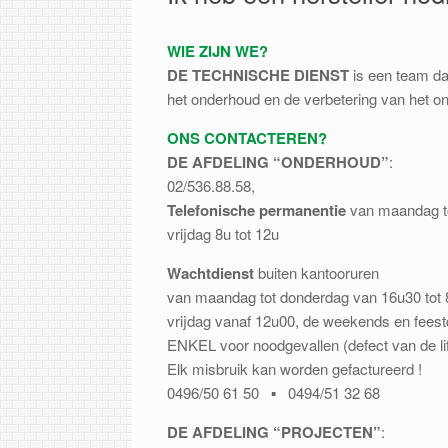
WIE ZIJN WE?
DE TECHNISCHE DIENST
is een team da
het onderhoud en de verbetering van het o
ONS CONTACTEREN?
DE AFDELING “ONDERHOUD”
:
02/536.88.58,
Telefonische permanentie
van maandag to
vrijdag 8u tot 12u
Wachtdienst
buiten kantooruren
van maandag tot donderdag van 16u30 tot 
vrijdag vanaf 12u00, de weekends en fees
ENKEL voor noodgevallen (defect van de li
Elk misbruik kan worden gefactureerd !
0496/50 61 50 ▪ 0494/51 32 68
DE AFDELING “PROJECTEN”
: