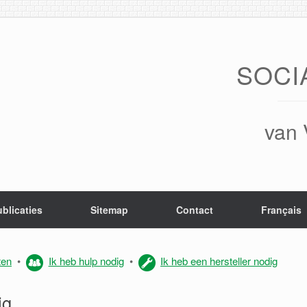
SOCI
van 
blicaties
Sitemap
Contact
Français
ten
•
Ik heb hulp nodig
•
Ik heb een hersteller nodig
ig