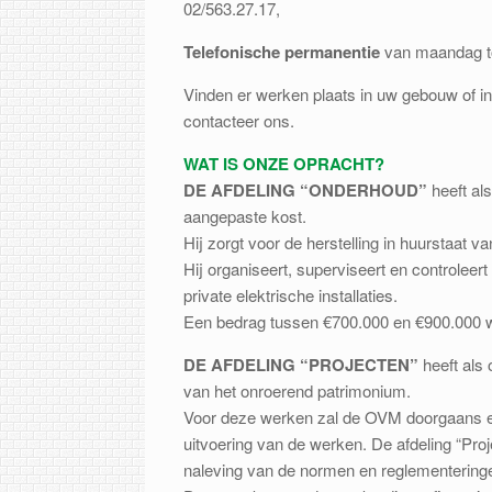
02/563.27.17,
Telefonische permanentie
van maandag to
Vinden er werken plaats in uw gebouw of i
contacteer ons.
WAT IS ONZE OPRACHT?
DE AFDELING “ONDERHOUD”
heeft al
aangepaste kost.
Hij zorgt voor de herstelling in huurstaat 
Hij organiseert, superviseert en controlee
private elektrische installaties.
Een bedrag tussen €700.000 en €900.000 wo
DE AFDELING “PROJECTEN”
heeft als 
van het onroerend patrimonium.
Voor deze werken zal de OVM doorgaans ee
uitvoering van de werken. De afdeling “Pro
naleving van de normen en reglementeringe