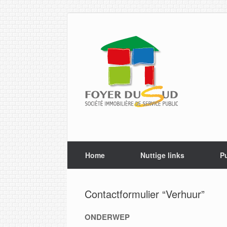
Spring
naar
de
inhoud
Home
Nuttige links
Pu
Contactformulier “Verhuur”
ONDERWEP