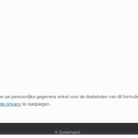
toe uw persoonlijke gegevens enkel voor de doeleinden van dit formu
 de privacy
te raadplegen.
© Zuiderhaard
Disclaimer
–
Privacy
–
Cookies