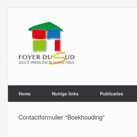
Spring
naar
de
inhoud
Home
Nuttige links
Publicaties
Contactformulier “Boekhouding”